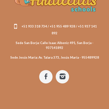
+51 933 318 734 / +51 955 489 928 / +51 937 141
892
Sede San Borja: Calle Isaac Albeniz 491, San Borja -
937141892
Sede Jesús María: Av. Talara 373, Jesús María - 955489928