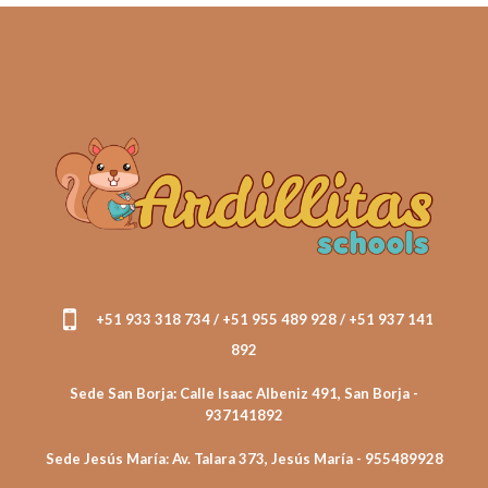
+51 933 318 734 / +51 955 489 928 / +51 937 141
892
Sede San Borja: Calle Isaac Albeniz 491, San Borja -
937141892
Sede Jesús María: Av. Talara 373, Jesús María - 955489928