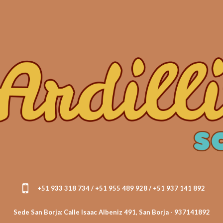
+51 933 318 734 / +51 955 489 928 / +51 937 141 892
Sede San Borja: Calle Isaac Albeniz 491, San Borja - 937141892