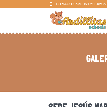
+51 933 318 734 / +51 955 489 92
GALER
SEDE JESÚS MAR