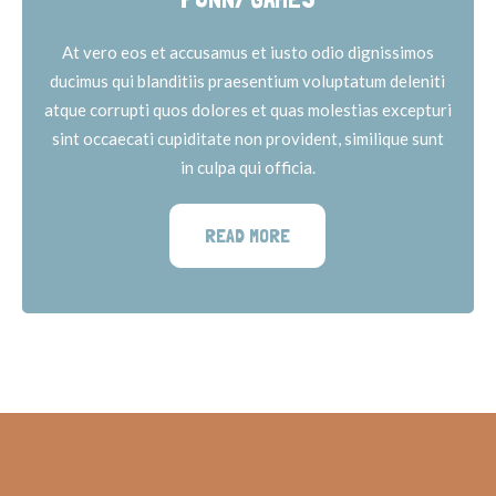
At vero eos et accusamus et iusto odio dignissimos
ducimus qui blanditiis praesentium voluptatum deleniti
atque corrupti quos dolores et quas molestias excepturi
sint occaecati cupiditate non provident, similique sunt
in culpa qui officia.
READ MORE