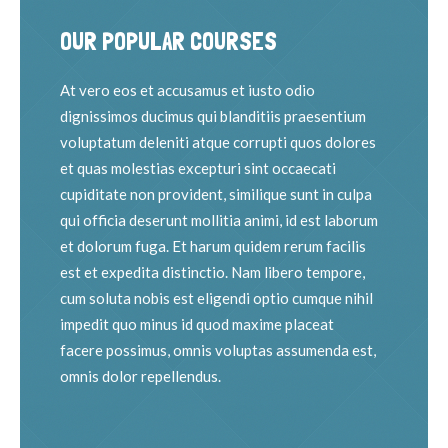
OUR POPULAR COURSES
At vero eos et accusamus et iusto odio
dignissimos ducimus qui blanditiis praesentium
voluptatum deleniti atque corrupti quos dolores
et quas molestias excepturi sint occaecati
cupiditate non provident, similique sunt in culpa
qui officia deserunt mollitia animi, id est laborum
et dolorum fuga. Et harum quidem rerum facilis
est et expedita distinctio. Nam libero tempore,
cum soluta nobis est eligendi optio cumque nihil
impedit quo minus id quod maxime placeat
facere possimus, omnis voluptas assumenda est,
omnis dolor repellendus.