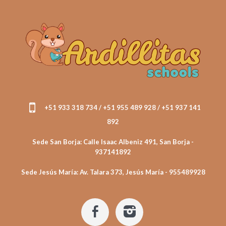
+51 933 318 734 / +51 955 489 928 / +51 937 141
892
Sede San Borja: Calle Isaac Albeniz 491, San Borja -
937141892
Sede Jesús María: Av. Talara 373, Jesús María - 955489928